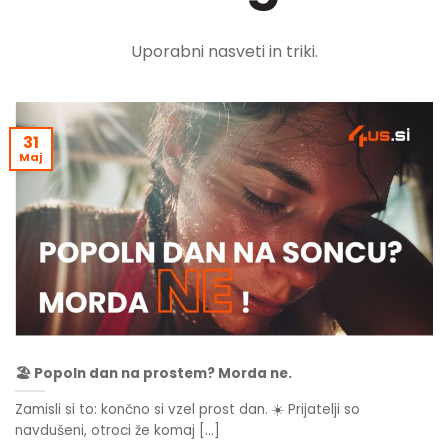
Uporabni nasveti in triki.
31
Maj
🏖️ Popoln dan na prostem? Morda ne.
Zamisli si to: končno si vzel prost dan. ☀️ Prijatelji so
navdušeni, otroci že komaj [...]