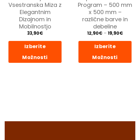
Vsestranska Miza z
Program – 500 mm
Elegantnim
x 500 mm –
Dizajnom in
različne barve in
Mobilnostjo
debeline
Cenovn
33,90
€
12,90
€
–
19,90
€
razpon:
od
12,90€
Izberite
Izberite
do
19,90€
Možnosti
Možnosti
Ta
Ta
izdelek
izdelek
ima
ima
več
več
različic.
različic.
Možnosti
Možnosti
lahko
lahko
izberete
izberete
na
na
strani
strani
izdelka
izdelka