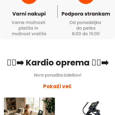
🏃‍♂️‍➡️ Kardio oprema 🏃‍♂️‍➡️
Nora ponudba izdelkov!
Pokaži več