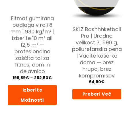
Fitmat gumirana
podlaga v roli 8
SKLZ Bashhhketball
mm | 930 kg/m³ |
Pro | Uradna
Izberite 10 m² ali
velikost 7, 590 g,
12,5 m² —
poliuretanska pena
profesionalna
| Vadite košarko
zaščita tal za
doma — brez
fitnes, dom in
hrupa, brez
delavnico
kompromisov
Cenovni
199,89
€
–
262,50
€
razpon:
64,90
€
od
199,89€
Izberite
do
Preberi Več
262,50€
Možnosti
Ta
izdelek
ima
več